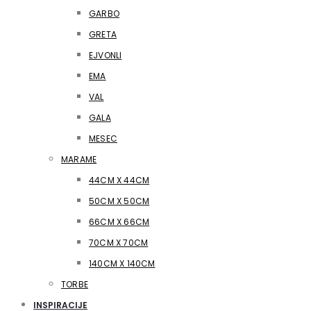
GARBO
GRETA
EJVONLI
EMA
VAL
GALA
MESEC
MARAME
44CM X 44CM
50CM X 50CM
66CM X 66CM
70CM X 70CM
140CM X 140CM
TORBE
INSPIRACIJE