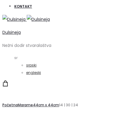
KONTAKT
Dulsineja
Nežni dodir stvaralaštva
sr
srpski
engleski
Početna
Marame
44cm x 44cm
14 | 30 | 24