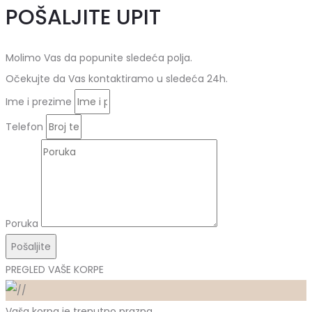
POŠALJITE UPIT
Molimo Vas da popunite sledeća polja.
Očekujte da Vas kontaktiramo u sledeća 24h.
Ime i prezime
Telefon
Poruka
Pošaljite
PREGLED VAŠE KORPE
Vaša korpa je trenutno prazna.