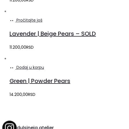
11.200,00
RSD
Pročitajte još
Lavender | Beige Pears – SOLD
11.200,00
RSD
Dodaj u korpu
Green | Powder Pears
14.200,00
RSD
dulsineja.atelier