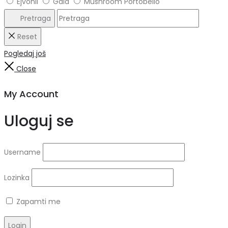
Ejvonli
Gala
Mushroom Portobello
Pretraga
Reset
Pogledaj još
Close
My Account
Uloguj se
Username
Lozinka
Zapamti me
Login