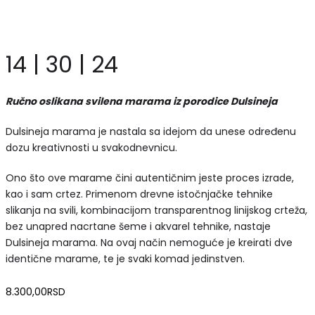
14 | 30 | 24
Ručno oslikana svilena marama iz porodice Dulsineja
Dulsineja marama je nastala sa idejom da unese određenu
dozu kreativnosti u svakodnevnicu.
Ono što ove marame čini autentičnim jeste proces izrade,
kao i sam crtez. Primenom drevne istočnjačke tehnike
slikanja na svili, kombinacijom transparentnog linijskog crteža,
bez unapred nacrtane šeme i akvarel tehnike, nastaje
Dulsineja marama. Na ovaj način nemoguće je kreirati dve
identične marame, te je svaki komad jedinstven.
8.300,00
RSD