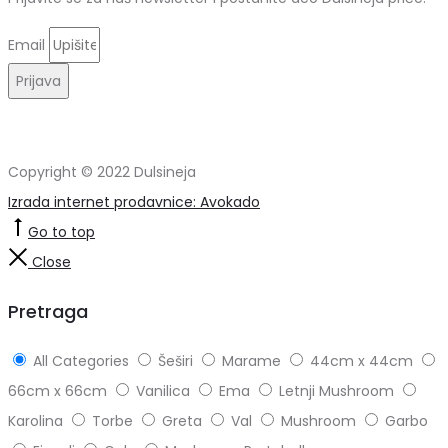
Email
Prijava
Copyright © 2022 Dulsineja
Izrada internet prodavnice: Avokado
Go to top
Close
Pretraga
All Categories
Šeširi
Marame
44cm x 44cm
66cm x 66cm
Vanilica
Ema
Letnji Mushroom
Karolina
Torbe
Greta
Val
Mushroom
Garbo