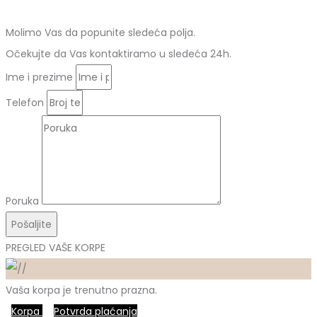
Molimo Vas da popunite sledeća polja.
Očekujte da Vas kontaktiramo u sledeća 24h.
Ime i prezime
Telefon
Poruka
Pošaljite
PREGLED VAŠE KORPE
Vaša korpa je trenutno prazna.
Korpa
Potvrda plaćanja