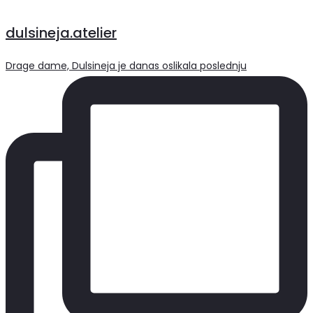
dulsineja.atelier
Drage dame, Dulsineja je danas oslikala poslednju