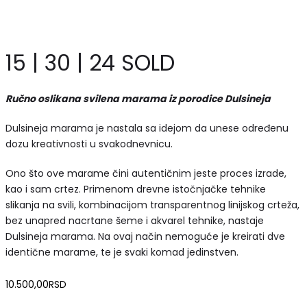
15 | 30 | 24 SOLD
Ručno oslikana svilena marama iz porodice Dulsineja
Dulsineja marama je nastala sa idejom da unese određenu
dozu kreativnosti u svakodnevnicu.
Ono što ove marame čini autentičnim jeste proces izrade,
kao i sam crtez. Primenom drevne istočnjačke tehnike
slikanja na svili, kombinacijom transparentnog linijskog crteža,
bez unapred nacrtane šeme i akvarel tehnike, nastaje
Dulsineja marama. Na ovaj način nemoguće je kreirati dve
identične marame, te je svaki komad jedinstven.
10.500,00
RSD