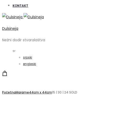
KONTAKT
Dulsineja
Nežni dodir stvaralaštva
sr
srpski
engleski
Početna
Marame
44cm x 44cm
15 | 30 | 24 SOLD