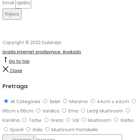
Email
Prijava
Copyright © 2022 Dulsineja
Izrada internet prodavnice: Avokado
Go to top
Close
Pretraga
All Categories
Šeširi
Marame
44cm x 44cm
66cm x 66cm
Vanilica
Ema
Letnji Mushroom
Karolina
Torbe
Greta
Val
Mushroom
Garbo
Ejvonli
Gala
Mushroom Portobello
Pretraga