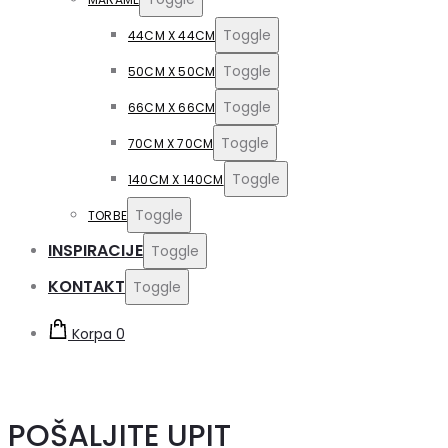
Toggle
44CM X 44CM
Toggle
50CM X 50CM
Toggle
66CM X 66CM
Toggle
70CM X 70CM
Toggle
140CM X 140CM
Toggle
TORBE
INSPIRACIJE
Toggle
KONTAKT
Toggle
Korpa
0
POŠALJITE UPIT