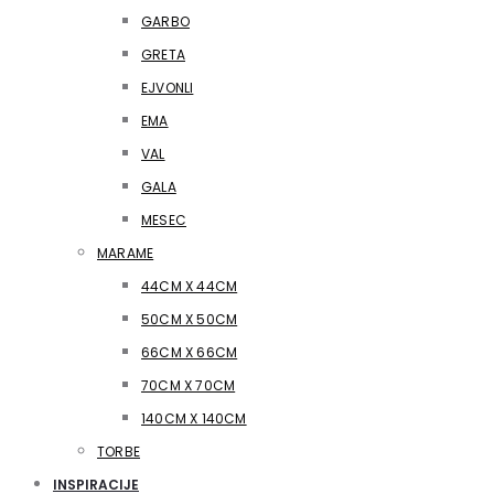
GARBO
GRETA
EJVONLI
EMA
VAL
GALA
MESEC
MARAME
44CM X 44CM
50CM X 50CM
66CM X 66CM
70CM X 70CM
140CM X 140CM
TORBE
INSPIRACIJE