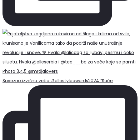
Savezno izvršno veće #ellestyleawards2024 “Sače