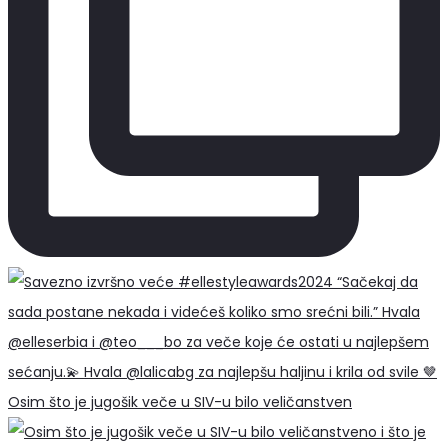
Osim što je jugošik veče u SIV-u bilo veličanstven