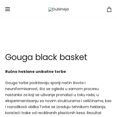
Početna
Torbe
Gouga black basket
Gouga black basket
Ručno heklane unikatne torbe
Gouga torbe podržavaju sporiji način života i
neuniformisanost, što se ogleda u samom procesu
nastanka za koji se uživanje pronalazi u toku rada, u
eksperimentisanju sa novim strukturama i veličinama, kao
i raznolikosti oblika.Torbe se izrađuju tehnikom heklanja,
koristeći trake od recikliranih plasticnih kesa. Rezultat