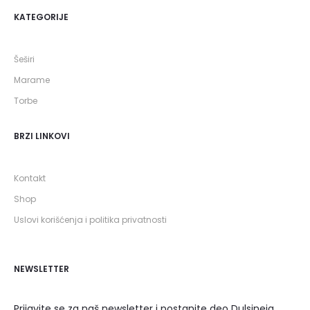
KATEGORIJE
Šeširi
Marame
Torbe
BRZI LINKOVI
Kontakt
Shop
Uslovi korišćenja i politika privatnosti
NEWSLETTER
Prijavite se za naš newsletter i postanite deo Dulsineja