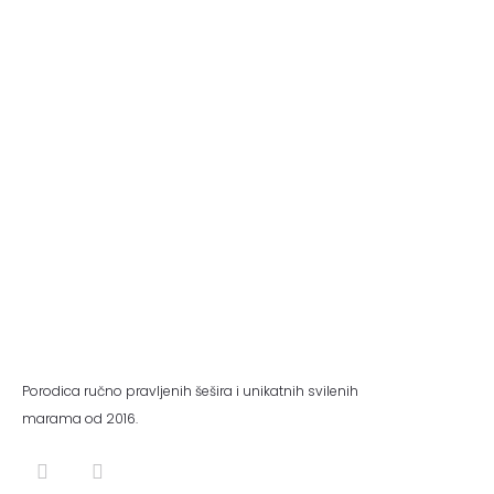
Porodica ručno pravljenih šešira i unikatnih svilenih
marama od 2016.