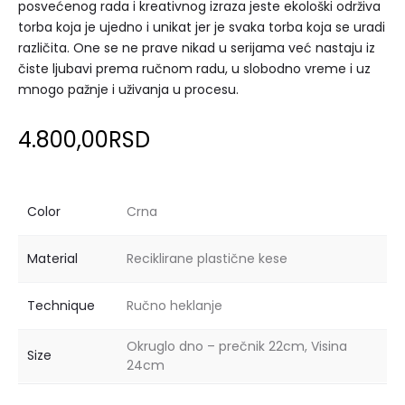
posvećenog rada i kreativnog izraza jeste ekološki održiva
torba koja je ujedno i unikat jer je svaka torba koja se uradi
različita. One se ne prave nikad u serijama već nastaju iz
čiste ljubavi prema ručnom radu, u slobodno vreme i uz
mnogo pažnje i uživanja u procesu.
4.800,00
RSD
Color
Crna
Material
Reciklirane plastične kese
Technique
Ručno heklanje
Okruglo dno – prečnik 22cm, Visina
Size
24cm