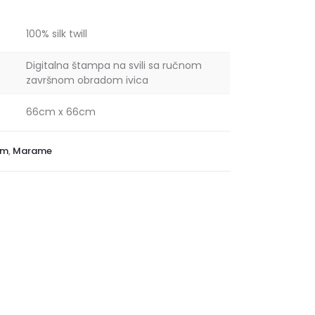
100% silk twill
Digitalna štampa na svili sa ručnom
završnom obradom ivica
66cm x 66cm
cm
,
Marame