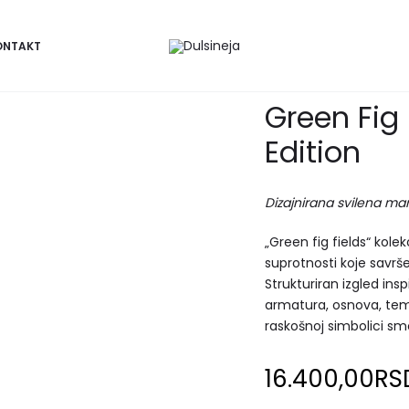
elds – Limited Edition
ONTAKT
Green Fig 
Edition
D
izajnirana svilena ma
„Green fig fields“ kolek
suprotnosti koje savrš
Strukturiran izgled ins
armatura, osnova, teme
raskošnoj simbolici sm
16.400,00
RS