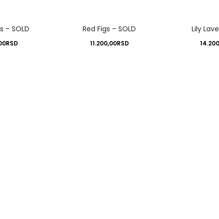
gs – SOLD
Red Figs – SOLD
Lily Lav
00
RSD
11.200,00
RSD
14.20