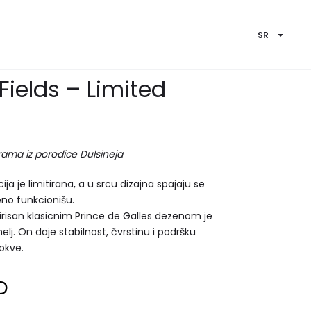
SR
Fields – Limited
rama iz porodice Dulsineja
cija je limitirana, a u srcu dizajna spajaju se
eno funkcionišu.
pirisan klasicnim Prince de Galles dezenom je
lj. On daje stabilnost, čvrstinu i podršku
okve.
D