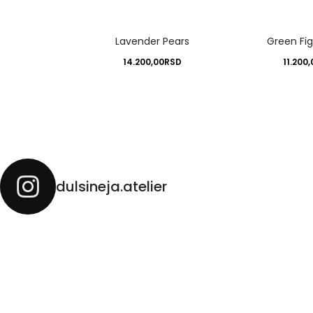
Lavender Pears
Green Fi
14.200,00
RSD
11.200,
dulsineja.atelier