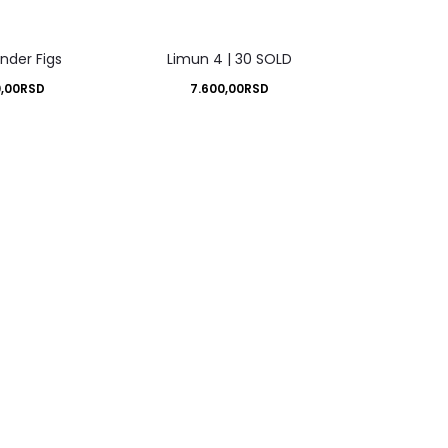
ender Figs
Limun 4 | 30 SOLD
0,00
RSD
7.600,00
RSD