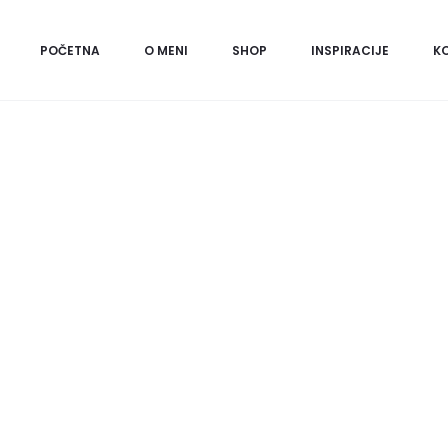
Početna
Marame
66cm x 66cm
Green Fig Fi
POČETNA
O MENI
SHOP
INSPIRACIJE
K