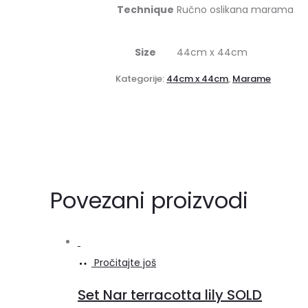
Technique
Ručno oslikana marama
Size
44cm x 44cm
Kategorije:
44cm x 44cm
,
Marame
Povezani proizvodi
Pročitajte još
Set Nar terracotta lily SOLD