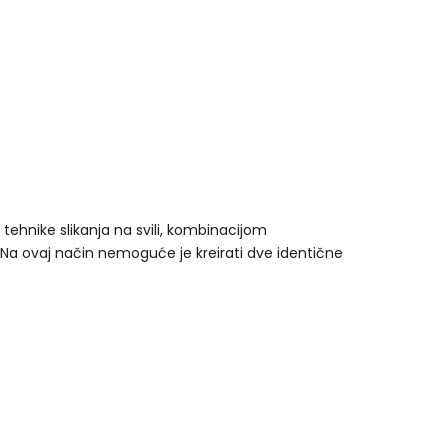
tehnike slikanja na svili, kombinacijom
 Na ovaj način nemoguće je kreirati dve identične