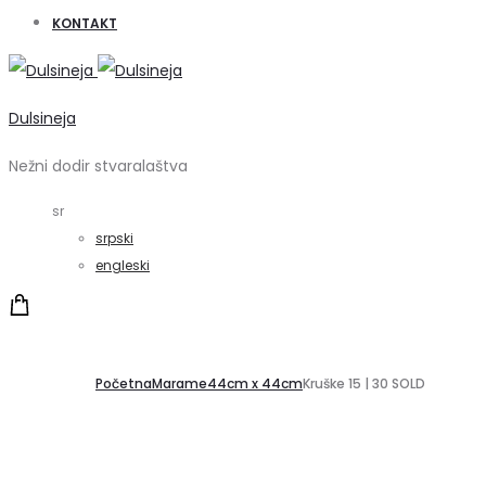
KONTAKT
Dulsineja
Nežni dodir stvaralaštva
sr
srpski
engleski
Početna
Marame
44cm x 44cm
Kruške 15 | 30 SOLD