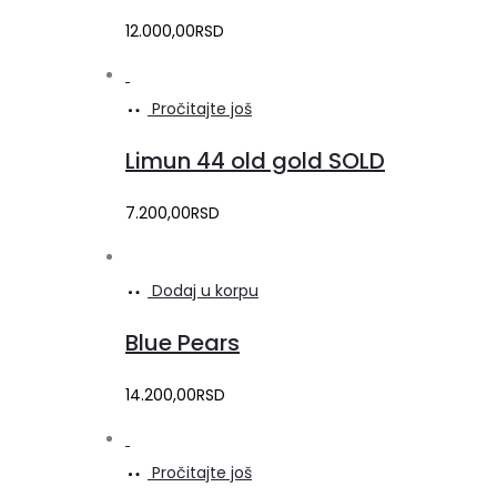
12.000,00
RSD
Pročitajte još
Limun 44 old gold SOLD
7.200,00
RSD
Dodaj u korpu
Blue Pears
14.200,00
RSD
Pročitajte još