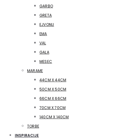
GARBO
GRETA
EJVONLI
EMA
VAL
GALA
MESEC
MARAME
44CM X 44CM
50CM X 50CM
66CM X 66CM
70CM X 70CM
140CM X 140CM
TORBE
INSPIRACIJE