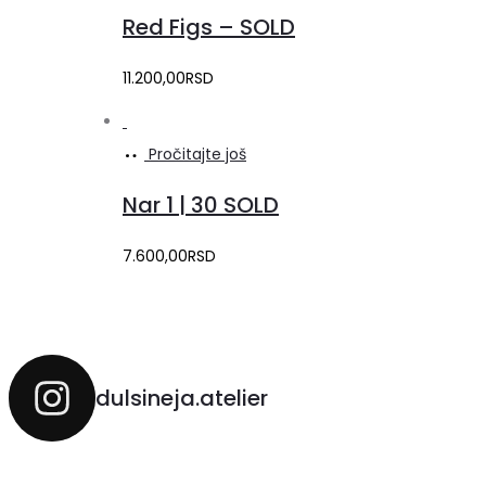
Red Figs – SOLD
11.200,00
RSD
Pročitajte još
Nar 1 | 30 SOLD
7.600,00
RSD
dulsineja.atelier