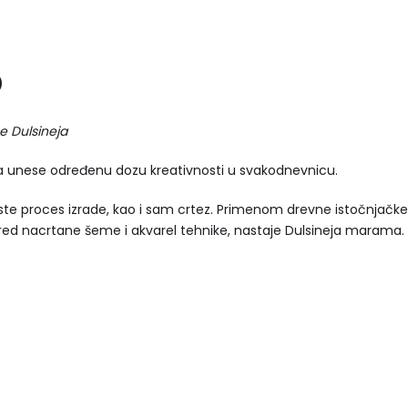
D
e Dulsineja
a unese određenu dozu kreativnosti u svakodnevnicu.
te proces izrade, kao i sam crtez. Primenom drevne istočnjačke 
pred nacrtane šeme i akvarel tehnike, nastaje Dulsineja marama.