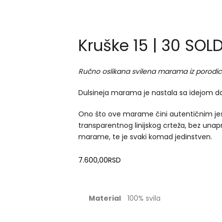
Kruške 15 | 30 SOL
Ručno oslikana svilena marama iz porodic
Dulsineja marama je nastala sa idejom d
Ono što ove marame čini autentičnim jes
transparentnog linijskog crteža, bez una
marame, te je svaki komad jedinstven.
7.600,00
RSD
Material
100% svila