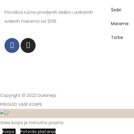
Šeširi
Porodica ručno pravljenih šešira i unikatnih
svilenih marama od 2016.
Marame
Torbe
Copyright © 2022 Dulsineja
PREGLED VAŠE KORPE
Vaša korpa je trenutno prazna.
Korpa
Potvrda plaćanja