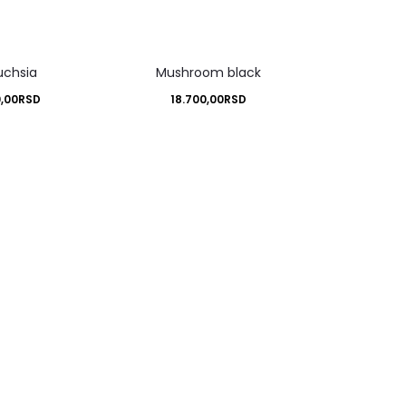
uchsia
Mushroom black
0,00
RSD
18.700,00
RSD