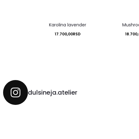
Karolina lavender
Mushro
17.700,00
RSD
18.700
dulsineja.atelier