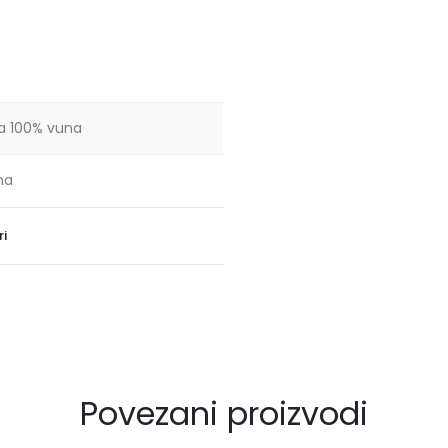
a 100% vuna
na
ri
Povezani proizvodi