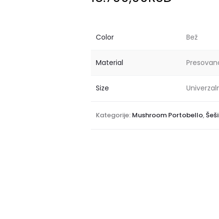
Color
Bež
Material
Presovan
Size
Univerzal
Kategorije:
Mushroom Portobello
,
Šeši