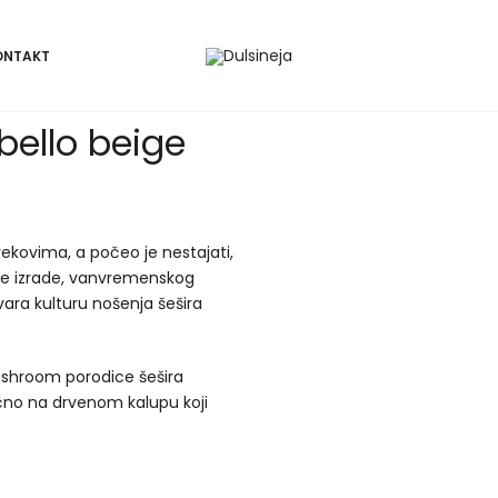
om Portobello beige
ONTAKT
ello beige
vekovima, a počeo je nestajati,
lne izrade, vanvremenskog
tvara kulturu nošenja šešira
ushroom porodice šešira
učno na drvenom kalupu koji