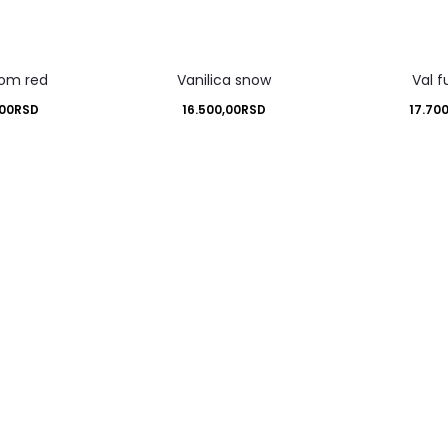
om red
Vanilica snow
Val f
,00
RSD
16.500,00
RSD
17.70