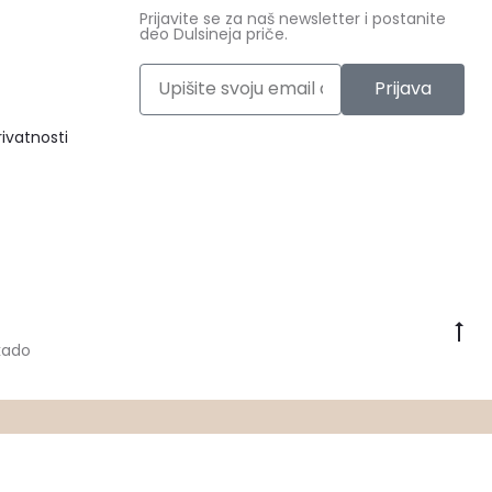
Prijavite se za naš newsletter i postanite
deo Dulsineja priče.
Prijava
rivatnosti
kado