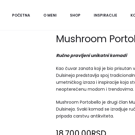
Početna
Šeširi
Mushroom Portobello
Mushro
POČETNA
O MENI
SHOP
INSPIRACIJE
K
Mushroom Portob
Ručno pravljeni unikatni komadi
Kao čuvar zanata koji je bio prisutan 
Dulsineja predstavlja spoj tradiciona
umetničkog izraza i inspiracije koja s
neopterećenu modom i trendovima.
Mushroom Portobello je drugi član M
Dulsineja. Svaki komad se izradjuje r
pripada carstvu antikviteta.
18.700,00
RSD