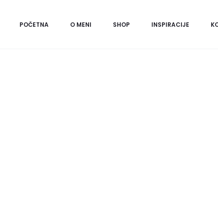
Početna
Šeširi
Val
Val orange
POČETNA
O MENI
SHOP
INSPIRACIJE
K