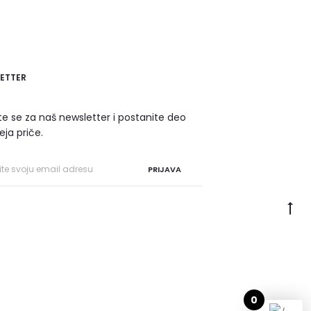
ETTER
ite se za naš newsletter i postanite deo
eja priče.
PRIJAVA
0