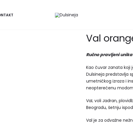
ONTAKT
Val orang
Ručno pravljeni unik
Kao čuvar zanata koji j
Dulsineja predstavlja 
umetničkog izraza i ins
neopterećenu modom 
VaL voli Jadran, plovidbu
Beogradu, šetnju ispod u
Val je za odvažne než