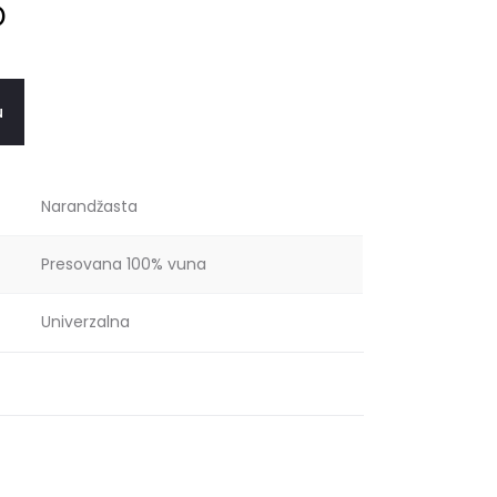
D
u
Narandžasta
Presovana 100% vuna
Univerzalna