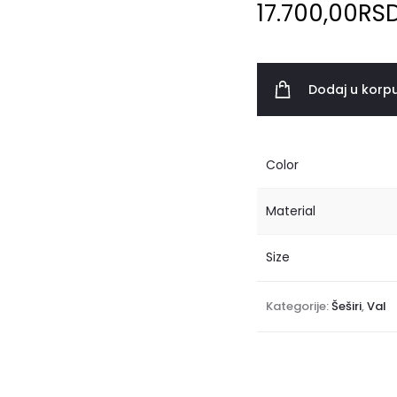
17.700,00
RS
Dodaj u korp
Color
Material
Size
Kategorije:
Šeširi
,
Val