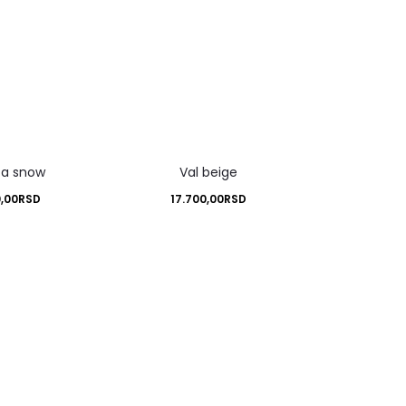
ca snow
Val beige
0,00
RSD
17.700,00
RSD