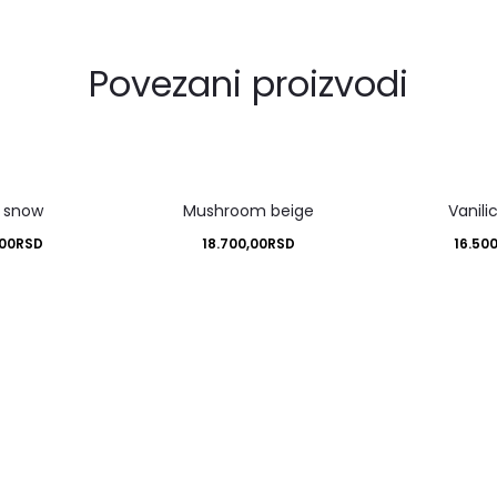
Povezani proizvodi
 snow
Mushroom beige
Vanili
,00
RSD
18.700,00
RSD
16.50