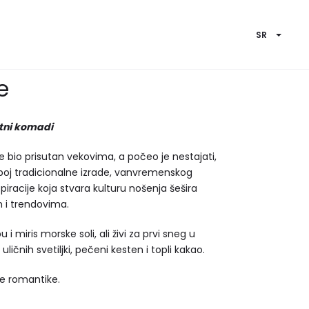
SR
e
atni komadi
e bio prisutan vekovima, a počeo je nestajati,
spoj tradicionalne izrade, vanvremenskog
piracije koja stvara kulturu nošenja šešira
i trendovima.
 i miris morske soli, ali živi za prvi sneg u
ličnih svetiljki, pečeni kesten i topli kakao.
ne romantike.