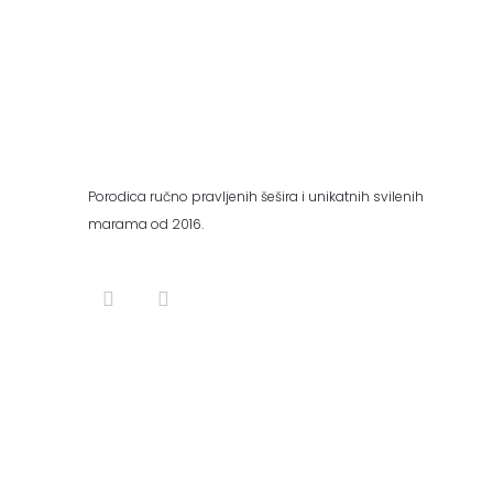
Porodica ručno pravljenih šešira i unikatnih svilenih
marama od 2016.