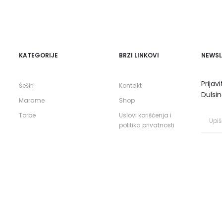
KATEGORIJE
BRZI LINKOVI
NEWSL
Prijav
Šeširi
Kontakt
Dulsin
Marame
Shop
Torbe
Uslovi korišćenja i
politika privatnosti