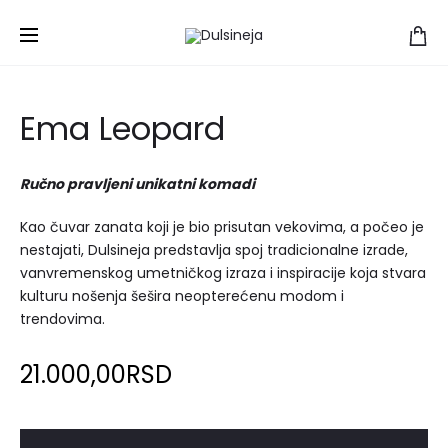
Početna
Šeširi
Ema
Ema Leopard
Ema Leopard
Ručno pravljeni unikatni komadi
Kao čuvar zanata koji je bio prisutan vekovima, a počeo je
nestajati, Dulsineja predstavlja spoj tradicionalne izrade,
vanvremenskog umetničkog izraza i inspiracije koja stvara
kulturu nošenja šešira neopterećenu modom i
trendovima.
21.000,00
RSD