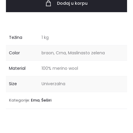
Dodaj u korpu
Težina
1 kg
Color
braon, Crna, Maslinasto zelena
Material
100% merino wool
Size
Univerzalna
Kategorije:
Ema
,
Šeširi