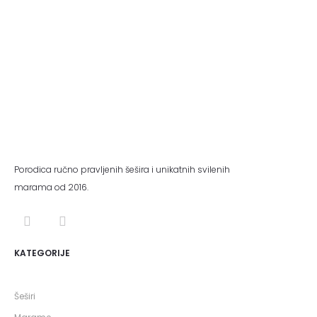
Porodica ručno pravljenih šešira i unikatnih svilenih
marama od 2016.
KATEGORIJE
Šeširi