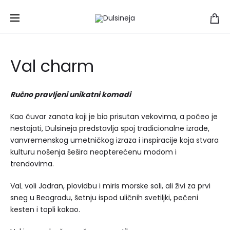
Početna
Šeširi
Val
Val charm
Val charm
Ručno pravljeni unikatni komadi
Kao čuvar zanata koji je bio prisutan vekovima, a počeo je
nestajati, Dulsineja predstavlja spoj tradicionalne izrade,
vanvremenskog umetničkog izraza i inspiracije koja stvara
kulturu nošenja šešira neopterećenu modom i
trendovima.
VaL voli Jadran, plovidbu i miris morske soli, ali živi za prvi
sneg u Beogradu, šetnju ispod uličnih svetiljki, pečeni
kesten i topli kakao.