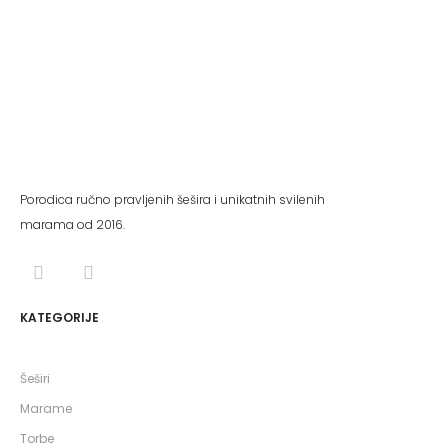
Porodica ručno pravljenih šešira i unikatnih svilenih
marama od 2016.
KATEGORIJE
Šeširi
Marame
Torbe