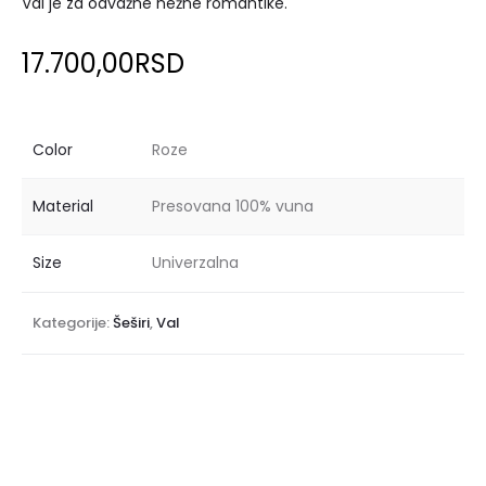
Val je za odvažne nežne romantike.
17.700,00
RSD
Color
Roze
Material
Presovana 100% vuna
Size
Univerzalna
Kategorije:
Šeširi
,
Val