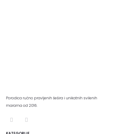
Porodica ručno pravljenih šešira i unikatnih svilenih
marama od 2016.
KATEGORIJE