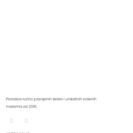
Porodica ručno pravljenih šešira i unikatnih svilenih
marama od 2016.